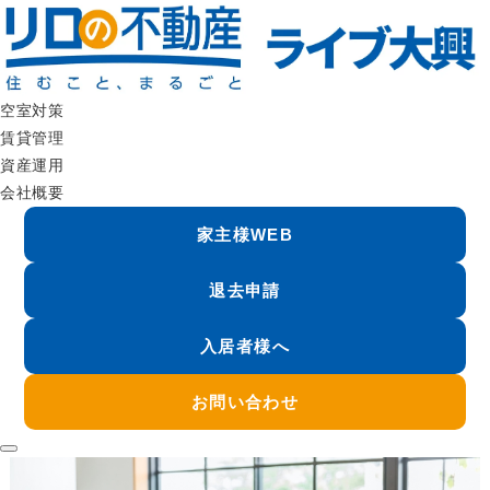
費用対効果を考えた提案で反響が増えた |リロの不動産 ライブ大興
空室対策
賃貸管理
資産運用
オーナー様の声
owner voice
会社概要
家主様WEB
TOP
オーナー様の声
費用対効果を考えた提案で反響が増えた
退去申請
入居者様へ
費用対効果を考えた提案で反響が増えた
お問い合わせ