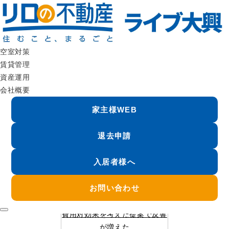
オーナー様の声 |リロの不動産 ライブ大興
空室対策
賃貸管理
資産運用
オーナー様の声
owner voice
会社概要
家主様WEB
TOP
オーナー様の声
退去申請
入居者様へ
お問い合わせ
費用対効果を考えた提案で反響
が増えた