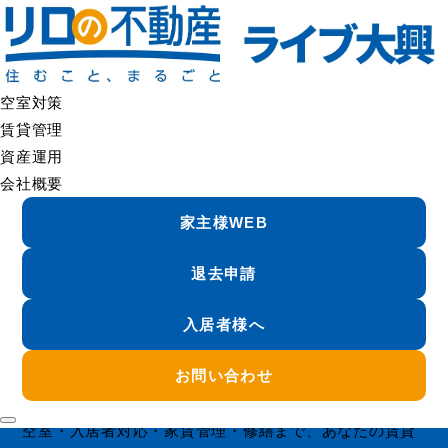
賃貸管理サービス｜さいたまのオーナー様向け管理プラン |リロの不動産 ライブ大
空室対策
興
賃貸管理
資産運用
ライブ大興の賃貸管理
会社概要
Property Management
家主様WEB
退去申請
LIVEDAIKO
賃貸管理を、
入居者様へ
“任せてよかった”へ。
お問い合わせ
埼玉に根ざした丁寧な管理と、リロの不動産グループの
総合力で、
空室・入居者対応・家賃管理・修繕まで、あなたの賃貸