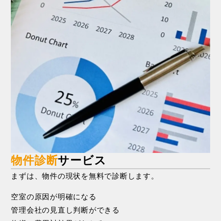
物件診断
サービス
まずは、物件の現状を無料で診断します。
空
室
の
原
因
が
明
確
に
な
る
管
理
会
社
の
見
直
し
判
断
が
で
き
る