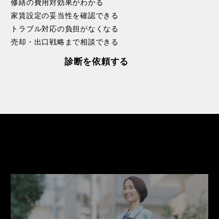
修
繕
の
費
用
対
効
果
が
わ
か
る
家
賃
設
定
の
妥
当
性
を
確
認
で
き
る
ト
ラ
ブ
ル
対
応
の
負
担
が
な
く
な
る
売
却
・
出
口
戦
略
ま
で
相
談
で
き
る
診断を依頼する
PICK UP
こちらもご覧ください