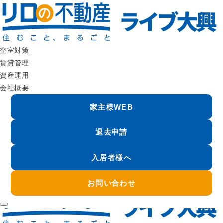
ハザードマップ |リロの不動産 ライブ大興
空室対策
ハザード
賃貸管理
資産運用
まずは、物件の現状を知るところから。
会社概要
無料の空室診断・管理相談にて、最適な改善案をご提案します。
家主様WEB
空室診断
AI賃料査定
お問い合わせ
退去申請
お電話でご相談はこちら
048-871-7788
入居者様へ
営業時間 9:00～18:00 定休日:年末年始・夏季休暇
お問い合わせ