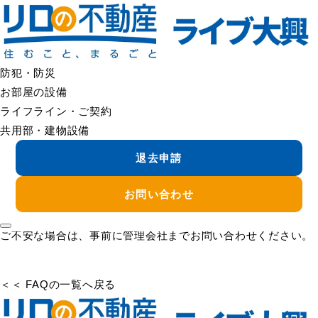
＜＜ FAQの一覧へ戻る
防犯補助ロック/窓用補助ロック（補助錠）を購入し
たい
防犯対策として、防犯補助ロック/窓用補助ロック（補助錠）の
防犯・防災
設置をご希望の場合は、まず管理会社へご相談ください。
お部屋の設備
取り付け方法や設置位置によっては、サッシや建具を傷つける
ライフライン・ご契約
可能性があるため、物件の仕様に合うものをご案内できる場合
共用部・建物設備
があります。
退去申請
なお、商品によっては入居者様ご自身で設置できるタイプもあ
お問い合わせ
りますが、原状回復に影響しない方法での設置をお願いいたし
ます。
ご不安な場合は、事前に管理会社までお問い合わせください。
＜＜ FAQの一覧へ戻る