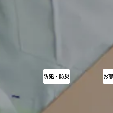
防犯・防災
お