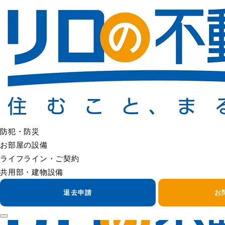
＜＜ FAQの一覧へ戻る
インターフォンが鳴らない
インターフォンが鳴らない場合は、室内機・玄関子機・配線・
まずは、音量設定や電源状況をご確認ください。
改善しない場合は、管理会社へご連絡をお願いいたします。
ご連絡の際は、以下の内容をお知らせいただくとご案内がスム
・物件名・部屋番号
・症状（音が鳴らない／通話はできる・できない）
・来訪者側から押したときの反応（ランプ点灯の有無など）
防犯・防災
・いつから症状が出ているか
お部屋の設備
ライフライン・ご契約
共用部・建物設備
＜＜ FAQの一覧へ戻る
退去申請
お