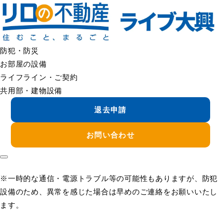
＜＜ FAQの一覧へ戻る
エントランスのオートロックが作動しない
エントランスのオートロックが作動しない場合は、管理会社へ
ご連絡ください。
防犯・防災
設備不具合の可能性があるため、状況を確認のうえ、必要に応
お部屋の設備
じて点検・修理を手配いたします。
ライフライン・ご契約
共用部・建物設備
ご連絡の際は、できるだけ以下をお知らせください。
退去申請
・物件名
・症状（解錠できない／施錠されない／反応しない など）
お問い合わせ
・発生した時間帯
・他の入居者様も同様の症状か（分かる範囲で）
※一時的な通信・電源トラブル等の可能性もありますが、防犯
設備のため、異常を感じた場合は早めのご連絡をお願いいたし
ます。