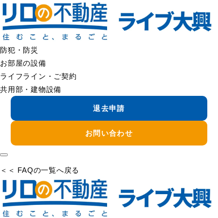
＜＜ FAQの一覧へ戻る
鍵が回りにくい
鍵が回りにくい場合は、無理に回すと鍵の破損や抜けなくなる
原因になることがあります。
防犯・防災
まずは無理に使用せず、管理会社へご連絡ください。
お部屋の設備
ライフライン・ご契約
症状を確認のうえ、清掃・調整で改善するのか、修理や交換が
共用部・建物設備
必要かをご案内します。
退去申請
※市販の潤滑剤は鍵の種類によって不具合の原因になる場合が
あるため、自己判断での使用はお控えください。
お問い合わせ
＜＜ FAQの一覧へ戻る