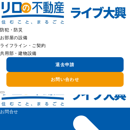
＜＜ FAQの一覧へ戻る
契約者を変更したい
契約者変更は、単純な名義変更ではなく、再契約・審査が必要
となる場合があります。
防犯・防災
契約内容や変更理由（結婚・法人⇔個人・相続等）により手続
お部屋の設備
きが異なるため、まずは管理会社へご相談ください。
ライフライン・ご契約
共用部・建物設備
必要書類、審査、費用の有無などをご案内いたします。
退去申請
＜＜ FAQの一覧へ戻る
お問い合わせ
お問合せ