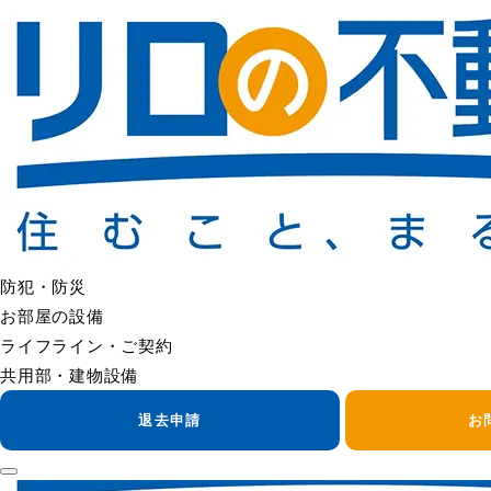
＜＜ FAQの一覧へ戻る
入居してすぐに錆水がでた
入居直後は、しばらく使用していなかった配管内の影響で、一
まずはしばらく水を流して様子をご確認ください。
長時間流しても改善しない場合や、濁りが強い場合は、管理会
状況確認のうえご案内いたします。
防犯・防災
＜＜ FAQの一覧へ戻る
お部屋の設備
ライフライン・ご契約
共用部・建物設備
退去申請
お