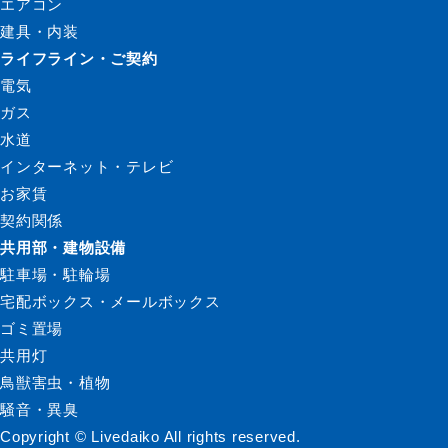
エアコン
建具・内装
ライフライン・ご契約
電気
ガス
水道
インターネット・テレビ
お家賃
契約関係
共用部・建物設備
駐車場・駐輪場
宅配ボックス・メールボックス
ゴミ置場
共用灯
鳥獣害虫・植物
騒音・異臭
Copyright © Livedaiko All rights reserved.