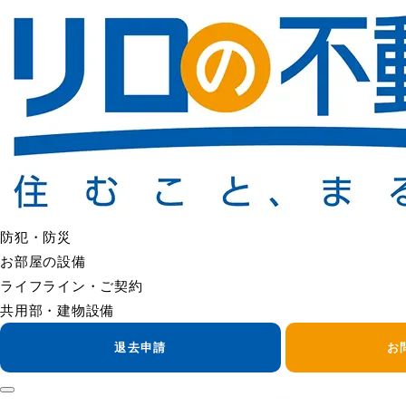
＜＜ FAQの一覧へ戻る
トイレタンク内で「ポタポタ」と水が落ちる音がす
タンク内で水音が続く場合は、タンク内部品（フロート・ゴム
水道使用量の増加につながることがあるため、管理会社へご連
＜＜ FAQの一覧へ戻る
防犯・防災
お部屋の設備
ライフライン・ご契約
共用部・建物設備
退去申請
お