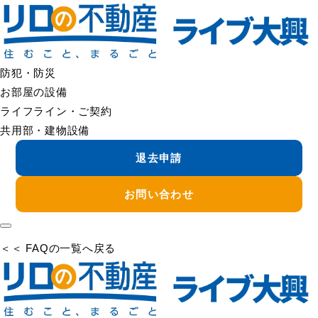
＜＜ FAQの一覧へ戻る
シャワーの水圧が弱い
シャワーの水圧が弱い場合は、まず以下をご確認ください。
・シャワーヘッドの目詰まり
防犯・防災
・止水栓の開き具合
お部屋の設備
・他の蛇口でも水圧が弱いかどうか
ライフライン・ご契約
共用部・建物設備
一時的な水圧変動の可能性もありますが、継続する場合は設備
退去申請
不具合の可能性があります。
管理会社へご連絡いただければ、状況確認のうえご案内いたし
お問い合わせ
ます。
＜＜ FAQの一覧へ戻る