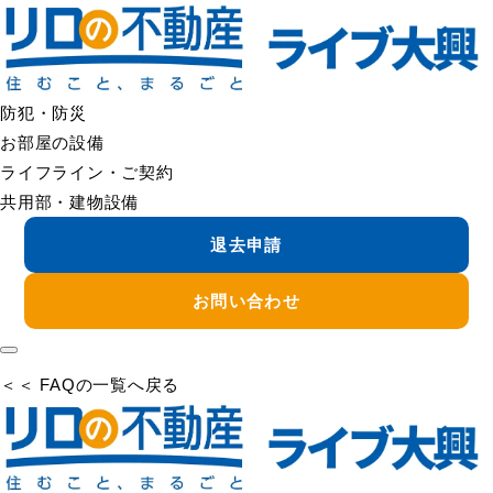
＜＜ FAQの一覧へ戻る
蛇口から水が漏れる
蛇口からの水漏れは、パッキンや部品の劣化、接続部のゆるみ
などが原因のことがあります。
防犯・防災
被害拡大を防ぐため、可能であれば使用を控え、状況を管理会
お部屋の設備
社へご連絡ください。
ライフライン・ご契約
共用部・建物設備
ご連絡時にあると助かる情報
退去申請
・どこから漏れているか（吐水口／根元／ハンドル付近 など）
・常時漏れるか／使用時のみか
お問い合わせ
・漏れ方（ポタポタ／じわじわ／勢いよく）
＜＜ FAQの一覧へ戻る