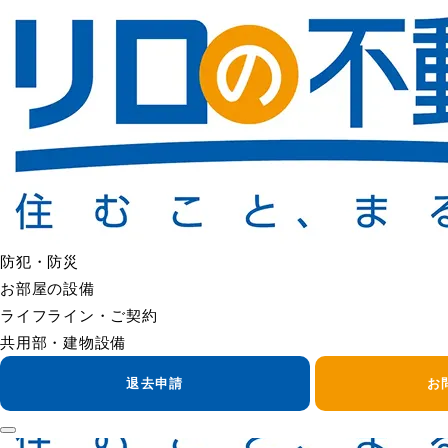
＜＜ FAQの一覧へ戻る
換気扇が動かなくなった
換気扇が動かない場合は、まずスイッチやブレーカーの状態を
改善しない場合は、本体故障や電気系統の不具合の可能性があ
異音・焦げたにおい・発熱を伴う場合は、使用を中止して速や
＜＜ FAQの一覧へ戻る
防犯・防災
お部屋の設備
ライフライン・ご契約
共用部・建物設備
退去申請
お