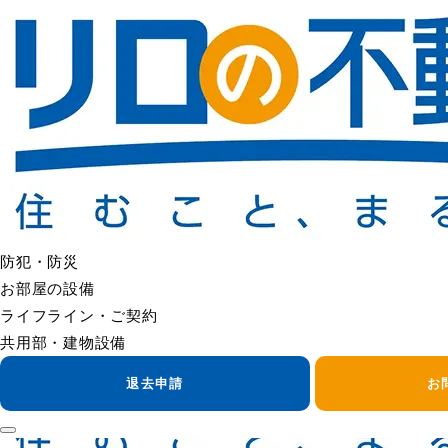
＜＜ FAQの一覧へ戻る
自転車を傷つけられた
自転車の破損・傷つきがあった場合は、まず状況をご確認のう
管理会社へは、駐輪場所・発生日時（わかる範囲）・状況をお
防犯カメラの有無や確認可否については、建物設備・管理方針
＜＜ FAQの一覧へ戻る
防犯・防災
お部屋の設備
ライフライン・ご契約
共用部・建物設備
退去申請
お