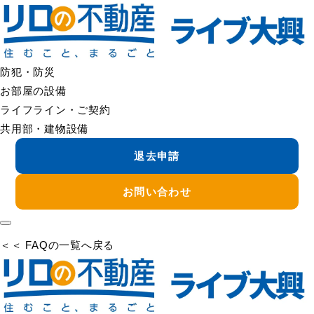
＜＜ FAQの一覧へ戻る
敷地内に放置物がある
敷地内の放置物を見つけた場合は、管理会社へご連絡くださ
い。
防犯・防災
場所・物の種類・大きさなどをお知らせいただけると確認がス
お部屋の設備
ムーズです。
ライフライン・ご契約
共用部・建物設備
内容に応じて、掲示・注意喚起・所有者確認・撤去手配等を行
退去申請
う場合があります。
危険物と思われる場合は、触れずにご連絡ください。
お問い合わせ
＜＜ FAQの一覧へ戻る