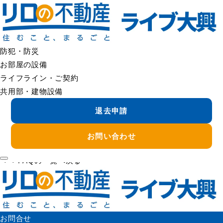
＜＜ FAQの一覧へ戻る
宅配ボックスに私用の荷物を入れていいですか
宅配ボックスは、原則として宅配便等の一時受け取り用設備と
してご利用いただくものです。
防犯・防災
私物の保管目的での長時間使用は、他の入居者様の利用に支障
お部屋の設備
が出るため、お控えください。
ライフライン・ご契約
共用部・建物設備
物件ごとの利用ルールがある場合は、管理規約・掲示をご確認
退去申請
ください。
お問い合わせ
＜＜ FAQの一覧へ戻る
お問合せ