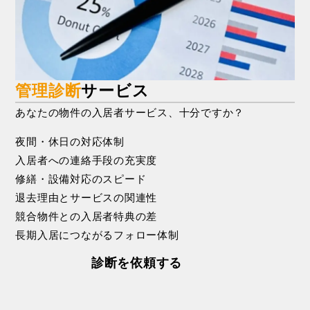
管理診断
サービス
あなたの物件の入居者サービス、十分ですか？
夜
間
・
休
日
の
対
応
体
制
入
居
者
へ
の
連
絡
手
段
の
充
実
度
修
繕
・
設
備
対
応
の
ス
ピ
ー
ド
退
去
理
由
と
サ
ー
ビ
ス
の
関
連
性
競
合
物
件
と
の
入
居
者
特
典
の
差
長
期
入
居
に
つ
な
が
る
フ
ォ
ロ
ー
体
制
診断を依頼する