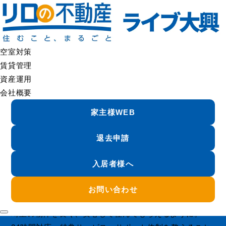
入居者サービス｜24時間対応・入居者満足度向上 |リロの不動産 ライブ大興
空室対策
賃貸管理
資産運用
入居者サービス
会社概要
Resident Services
家主様WEB
LIVEDAIKO
退去申請
入居者満足が高い物件は、
入居者様へ
退去が減る。
オーナーの収益は、
お問い合わせ
その分だけ安定する。
埼玉の物件を長く、安心して住んでもらえるように。