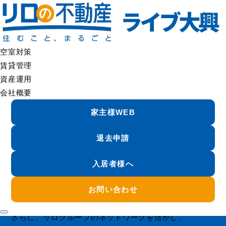
管理サービス・メンテナンス｜さいたまの建物管理・修繕対応 |リロの不動産 ライ
空室対策
ブ大興
賃貸管理
資産運用
管理 & メンテナンス
会社概要
Management and Maintenance
家主様WEB
退去申請
LIVEDAIKO
物件の寿命は、
入居者様へ
管理の質で決まります。
お問い合わせ
巡回・点検・修繕・トラブル対応まで、
ライブ大興がワンストップで管理します。
さらに、リログループのネットワークを活かし、