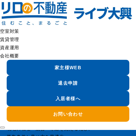
さいたまの空室対策「決まる条件」設計×募集力 |リロの不動産 ライブ大興
空室対策
賃貸管理
資産運用
ライブ大興の空室対策
会社概要
Emptyroom Plan
家主様WEB
LIVEDAIKO
退去申請
空室は、必ず改善できる。
入居者様へ
埼玉密着のライブ大興と
リログループの募集力で
お問い合わせ
"埋まる仕組み"を作ります。
現地の相場・競合・導線を見える化し、