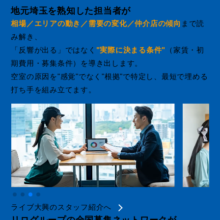
地元埼玉を熟知した担当者が
相場／エリアの動き／需要の変化／仲介店の傾向
まで読
み解き、
「反響が出る」ではなく
"実際に決まる条件"
（家賃・初
期費用・募集条件）を導き出します。
空室の原因を"感覚"でなく"根拠"で特定し、最短で埋める
打ち手を組み立てます。
ライブ大興のスタッフ紹介へ