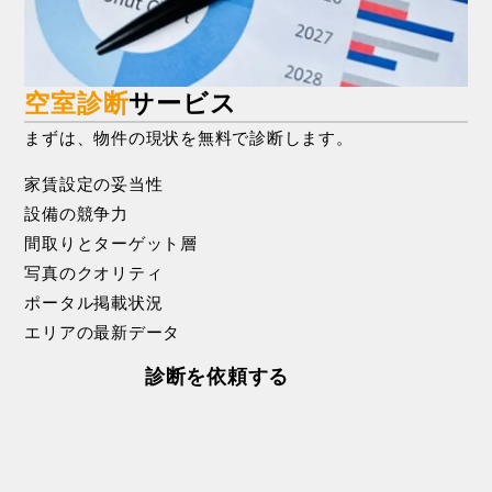
空室診断
サービス
まずは、物件の現状を無料で診断します。
家
賃
設
定
の
妥
当
性
設
備
の
競
争
力
間
取
り
と
タ
ー
ゲ
ッ
ト
層
写
真
の
ク
オ
リ
テ
ィ
ポ
ー
タ
ル
掲
載
状
況
エ
リ
ア
の
最
新
デ
ー
タ
診断を依頼する